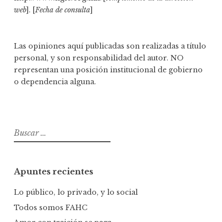
web
]. [
Fecha de consulta
]
Las opiniones aquí publicadas son realizadas a título
personal, y son responsabilidad del autor. NO
representan una posición institucional de gobierno
o dependencia alguna.
B
u
s
c
Apuntes recientes
a
r
Lo público, lo privado, y lo social
:
Todos somos FAHC