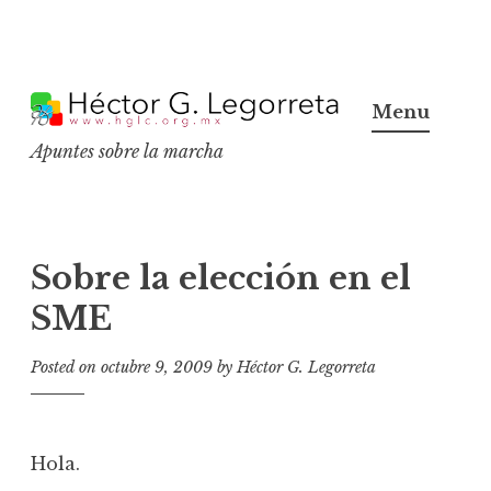
S
k
Menu
i
Apuntes sobre la marcha
p
t
o
c
Sobre la elección en el
o
SME
n
t
Posted on
octubre 9, 2009
by
Héctor G. Legorreta
e
n
t
Hola.