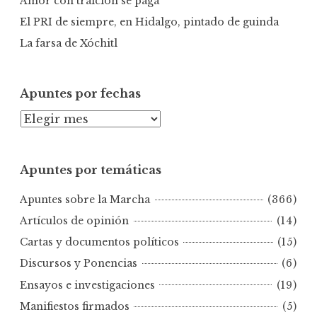
Amor con traición se paga
El PRI de siempre, en Hidalgo, pintado de guinda
La farsa de Xóchitl
Apuntes por fechas
A
p
u
Apuntes por temáticas
n
t
Apuntes sobre la Marcha
(366)
e
s
Artículos de opinión
(14)
p
Cartas y documentos políticos
(15)
o
Discursos y Ponencias
(6)
r
Ensayos e investigaciones
(19)
f
e
Manifiestos firmados
(5)