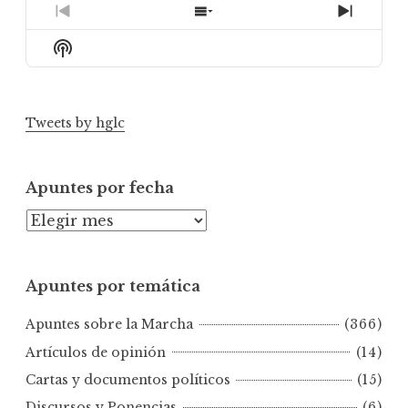
Previous
Show
Next
Episode
Episodes
Episod
Show
List
Podcast
Information
Tweets by hglc
Apuntes por fecha
A
p
u
Apuntes por temática
n
t
Apuntes sobre la Marcha
(366)
e
s
Artículos de opinión
(14)
p
Cartas y documentos políticos
(15)
o
Discursos y Ponencias
(6)