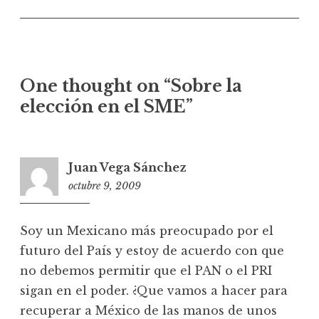
c
i
ó
n
One thought on “
Sobre la
d
elección en el SME
”
e
e
n
Juan Vega Sánchez
t
octubre 9, 2009
2
r
3
a
:
d
Soy un Mexicano más preocupado por el
2
futuro del País y estoy de acuerdo con que
a
7
no debemos permitir que el PAN o el PRI
s
sigan en el poder. ¿Que vamos a hacer para
recuperar a México de las manos de unos