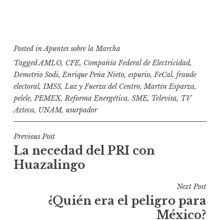
Posted in
Apuntes sobre la Marcha
Tagged
AMLO
,
CFE
,
Compañía Federal de Electricidad
,
Demetrio Sodi
,
Enrique Peña Nieto
,
espurio
,
FeCal
,
fraude
electoral
,
IMSS
,
Luz y Fuerza del Centro
,
Martín Esparza
,
pelele
,
PEMEX
,
Reforma Energética
,
SME
,
Televisa
,
TV
Azteca
,
UNAM
,
usurpador
N
Previous Post
La necedad del PRI con
a
Huazalingo
v
e
Next Post
g
¿Quién era el peligro para
a
México?