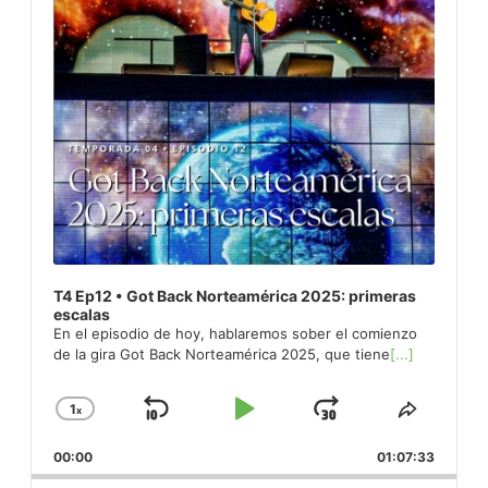
T4 Ep12 • Got Back Norteamérica 2025: primeras
escalas
En el episodio de hoy, hablaremos sober el comienzo
de la gira Got Back Norteamérica 2025, que tiene
[...]
1
x
Skip
Play
Jump
Change
Share
Playback
This
Backward
Pause
Forward
00:00
Rate
01:07:33
Episod