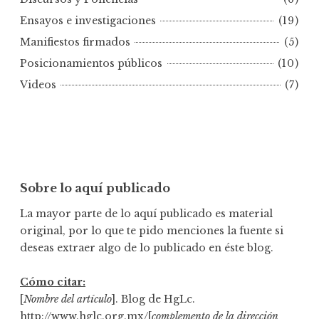
r
Ensayos e investigaciones
(19)
f
e
Manifiestos firmados
(5)
c
Posicionamientos públicos
(10)
h
Videos
(7)
a
Sobre lo aquí publicado
La mayor parte de lo aquí publicado es material
original, por lo que te pido menciones la fuente si
deseas extraer algo de lo publicado en éste blog.
Cómo citar:
[
Nombre del artículo
]. Blog de HgLc.
http://www.hglc.org.mx/[
complemento de la dirección