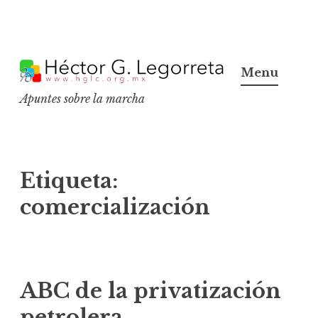
S
k
Menu
i
Apuntes sobre la marcha
p
t
o
c
Etiqueta:
o
comercialización
n
t
e
n
ABC de la privatización
t
petrolera