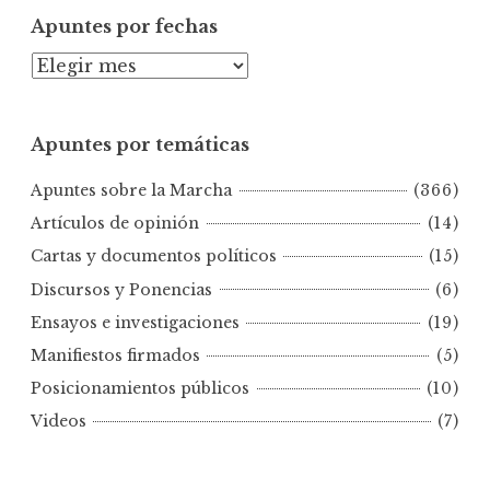
Apuntes por fechas
A
p
u
Apuntes por temáticas
n
t
Apuntes sobre la Marcha
(366)
e
s
Artículos de opinión
(14)
p
Cartas y documentos políticos
(15)
o
Discursos y Ponencias
(6)
r
Ensayos e investigaciones
(19)
f
e
Manifiestos firmados
(5)
c
Posicionamientos públicos
(10)
h
Videos
(7)
a
s