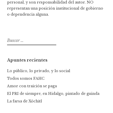
personal, y son responsabilidad del autor. NO
representan una posición institucional de gobierno
o dependencia alguna.
B
u
s
c
Apuntes recientes
a
r
Lo público, lo privado, y lo social
:
Todos somos FAHC
Amor con traición se paga
El PRI de siempre, en Hidalgo, pintado de guinda
La farsa de Xóchitl