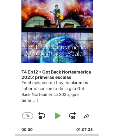
T4 Ep12 • Got Back Norteamérica
2025: primeras escalas
En el episodio de hoy, hablaremos
sober el comienzo de la gira Got
Back Norteamérica 2025, que
tiene
[...]
1
x
Skip
Play
Jump
Change
Share
Playback
This
Backward
Pause
Forward
00:00
Rate
01:07:33
Episode