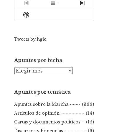
Previous
Show
Next
Episode
Episodes
Episode
Show
List
Podcast
Information
Tweets by hglc
Apuntes por fecha
A
p
u
Apuntes por temática
n
t
Apuntes sobre la Marcha
(366)
e
s
Artículos de opinión
(14)
p
Cartas y documentos políticos
(15)
o
Discursos y Ponencias
(6)