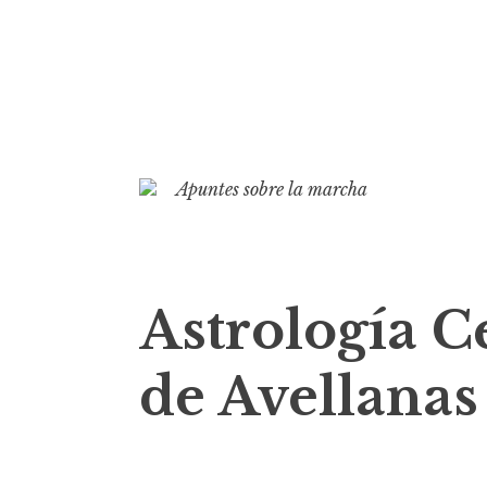
S
k
Apuntes sobre la marcha
i
p
t
o
Astrología C
c
o
de Avellanas
n
t
e
n