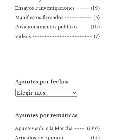
r
Ensayos e investigaciones
(19)
f
e
Manifiestos firmados
(5)
c
Posicionamientos públicos
(10)
h
Videos
(7)
a
Apuntes por fechas
A
p
u
Apuntes por temáticas
n
t
Apuntes sobre la Marcha
(366)
e
s
Artículos de opinión
(14)