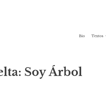
Bio
Textos
elta: Soy Árbol