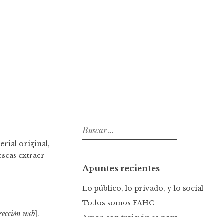
B
u
rial original,
s
eseas extraer
c
Apuntes recientes
a
r
Lo público, lo privado, y lo social
:
Todos somos FAHC
rección web
].