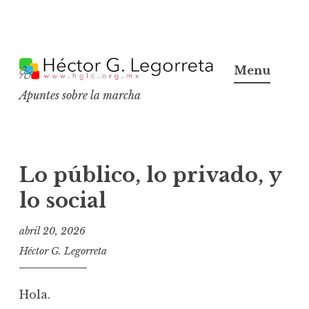
S
k
Menu
i
Apuntes sobre la marcha
p
t
o
c
Lo público, lo privado, y
o
lo social
n
t
abril 20, 2026
e
Héctor G. Legorreta
n
t
Hola.