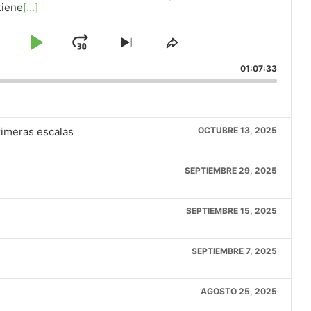
tiene
[...]
kip
Play
Jump
Skip
Share
to
This
ackward
Pause
Forward
01:07:33
s
next
Episode
episode
rimeras escalas
OCTUBRE 13, 2025
SEPTIEMBRE 29, 2025
SEPTIEMBRE 15, 2025
SEPTIEMBRE 7, 2025
AGOSTO 25, 2025