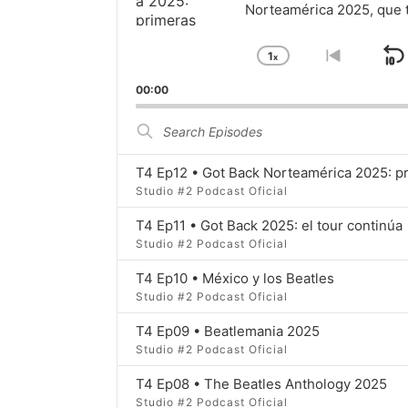
Norteamérica 2025, que 
t
1
x
S
Change
Go
Playback
to
B
00:00
Rate
previou
episode
Search
Episodes
T4 Ep12 • Got Back Norteamérica 2025: p
Studio #2 Podcast Oficial
T4 Ep11 • Got Back 2025: el tour continúa
Studio #2 Podcast Oficial
T4 Ep10 • México y los Beatles
Studio #2 Podcast Oficial
T4 Ep09 • Beatlemania 2025
Studio #2 Podcast Oficial
T4 Ep08 • The Beatles Anthology 2025
Studio #2 Podcast Oficial