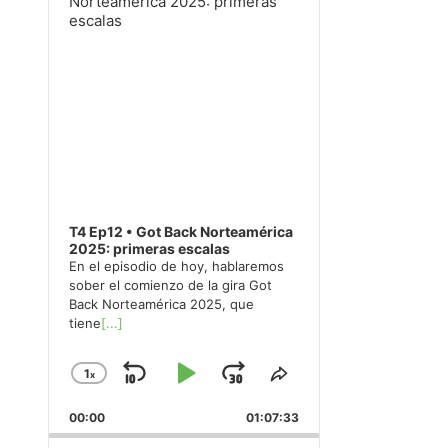
T4 Ep12 • Got Back Norteamérica
2025: primeras escalas
En el episodio de hoy, hablaremos
sober el comienzo de la gira Got
Back Norteamérica 2025, que
tiene
[...]
1
x
Skip
Play
Jump
Change
Share
Playback
This
Backward
Pause
Forward
00:00
Rate
01:07:33
Episode