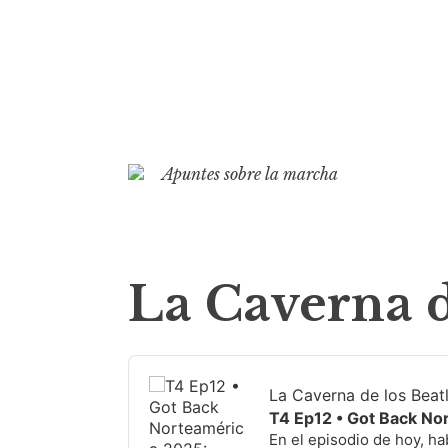
S
k
Apuntes sobre la marcha
i
p
t
o
La Caverna d
c
o
n
Audio
t
Player
La Caverna de los Beat
e
T4 Ep12 • Got Back No
n
En el episodio de hoy, h