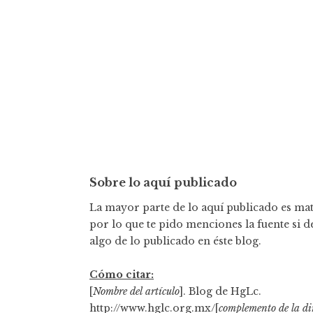
T3 Ep01 • Es como volver a empezar
Studio #2 Podcast Oficial
T2 Ep16 • Paul In The Mexico City
Studio #2 Podcast Oficial
T2 Ep15 • Now And Then: el último #1
Studio #2 Podcast Oficial
T2 Ep14 • La última y nos vamos
Studio #2 Podcast Oficial
T2 Ep13 • ¡Paul está de regreso!
Studio #2 Podcast Oficial
Sobre lo aquí publicado
T2 Ep12 • Got Back: Australia
La mayor parte de lo aquí publicado es mate
Studio #2 Podcast Oficial
por lo que te pido menciones la fuente si d
algo de lo publicado en éste blog.
Tp2 Ep03 • En gira
Studio #2 Podcast Oficial
Cómo citar:
T1 Ep02 • La Azotea
[
Nombre del artículo
]. Blog de HgLc.
Studio #2 Podcast Oficial
http://www.hglc.org.mx/[
complemento de la di