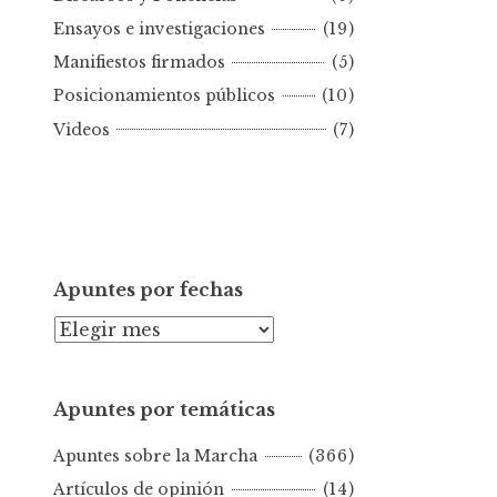
r
Ensayos e investigaciones
(19)
f
e
Manifiestos firmados
(5)
c
Posicionamientos públicos
(10)
h
Videos
(7)
a
Apuntes por fechas
A
p
u
Apuntes por temáticas
n
t
Apuntes sobre la Marcha
(366)
e
s
Artículos de opinión
(14)