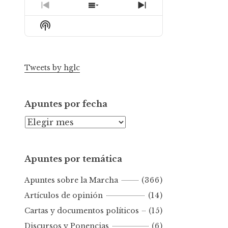
Previous
Show
Next
Episode
Episodes
Episode
Show
List
Podcast
Information
Tweets by hglc
Apuntes por fecha
A
p
u
Apuntes por temática
n
t
Apuntes sobre la Marcha
(366)
e
s
Artículos de opinión
(14)
p
Cartas y documentos políticos
(15)
o
Discursos y Ponencias
(6)