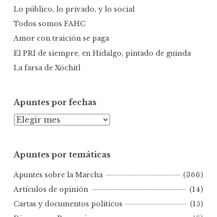
r
Lo público, lo privado, y lo social
:
Todos somos FAHC
Amor con traición se paga
El PRI de siempre, en Hidalgo, pintado de guinda
La farsa de Xóchitl
Apuntes por fechas
A
p
u
Apuntes por temáticas
n
t
Apuntes sobre la Marcha
(366)
e
s
Artículos de opinión
(14)
p
Cartas y documentos políticos
(15)
o