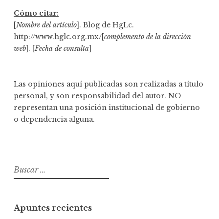
Cómo citar:
[
Nombre del artículo
]. Blog de HgLc.
http://www.hglc.org.mx/[
complemento de la dirección
web
]. [
Fecha de consulta
]
Las opiniones aquí publicadas son realizadas a título
personal, y son responsabilidad del autor. NO
representan una posición institucional de gobierno
o dependencia alguna.
B
u
s
c
Apuntes recientes
a