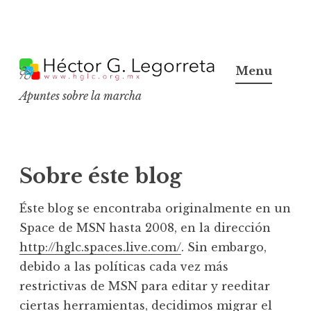
S
k
Menu
i
Apuntes sobre la marcha
p
t
o
c
Sobre éste blog
o
n
Éste blog se encontraba originalmente en un
t
Space de MSN hasta 2008, en la dirección
e
http://hglc.spaces.live.com/
. Sin embargo,
n
debido a las políticas cada vez más
t
restrictivas de MSN para editar y reeditar
ciertas herramientas, decidimos migrar el