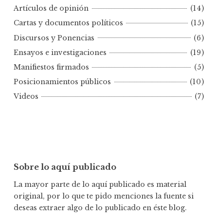
s
Artículos de opinión
(14)
p
Cartas y documentos políticos
(15)
o
Discursos y Ponencias
(6)
r
Ensayos e investigaciones
(19)
f
e
Manifiestos firmados
(5)
c
Posicionamientos públicos
(10)
h
Videos
(7)
a
Sobre lo aquí publicado
La mayor parte de lo aquí publicado es material
original, por lo que te pido menciones la fuente si
deseas extraer algo de lo publicado en éste blog.