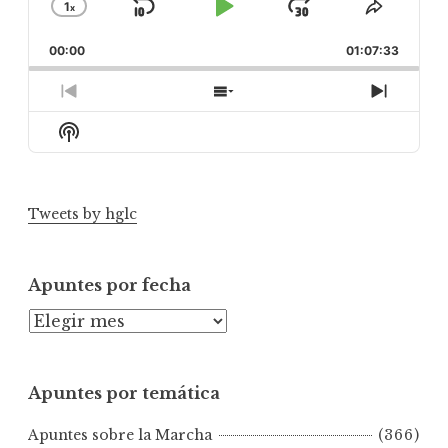
1
x
Skip
Play
Jump
Change
Share
Playback
This
Backward
Pause
Forward
00:00
Rate
01:07:33
Episod
Previous
Show
Next
Episode
Episodes
Episod
Show
List
Podcast
Information
Tweets by hglc
Apuntes por fecha
A
p
u
Apuntes por temática
n
t
Apuntes sobre la Marcha
(366)
e