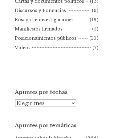
Cartas y documentos políticos
(15)
o
Discursos y Ponencias
(6)
r
Ensayos e investigaciones
(19)
f
e
Manifiestos firmados
(5)
c
Posicionamientos públicos
(10)
h
Videos
(7)
a
Apuntes por fechas
A
p
u
Apuntes por temáticas
n
t