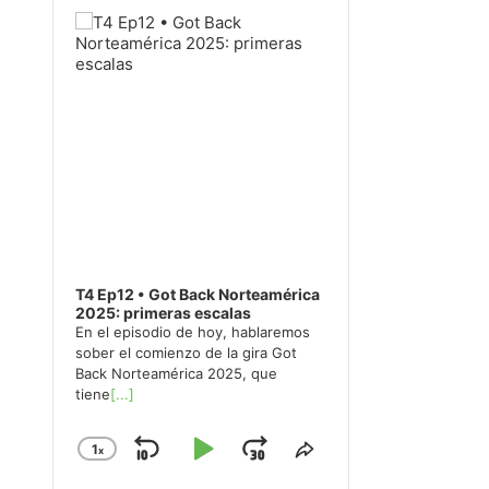
Player
T4 Ep12 • Got Back Norteamérica
2025: primeras escalas
En el episodio de hoy, hablaremos
sober el comienzo de la gira Got
Back Norteamérica 2025, que
tiene
[...]
1
x
Skip
Play
Jump
Change
Share
Playback
This