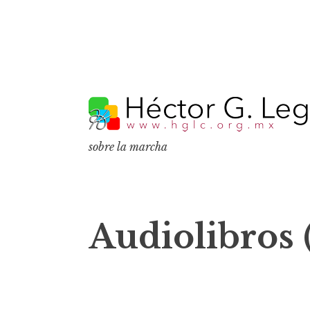
S
k
i
p
sobre la marcha
t
o
c
o
Audiolibros 
n
t
e
n