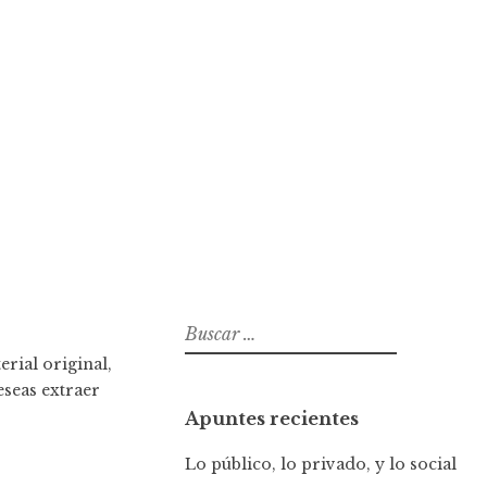
B
u
rial original,
s
eseas extraer
c
Apuntes recientes
a
r
Lo público, lo privado, y lo social
: