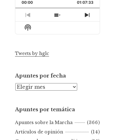
Backward
Pause
Forward
00:00
Rate
01:07:33
Episode
Previous
Show
Next
Episode
Episodes
Episode
Show
List
Podcast
Information
Tweets by hglc
Apuntes por fecha
A
p
u
Apuntes por temática
n
t
Apuntes sobre la Marcha
(366)
e
s
Artículos de opinión
(14)
p