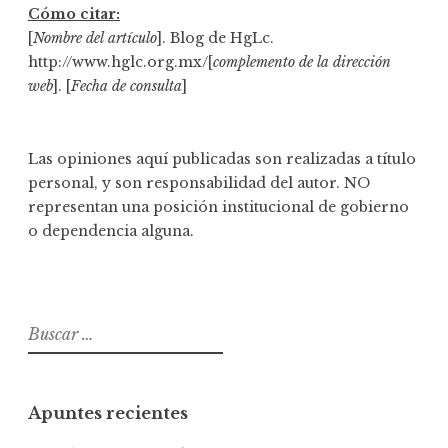
d
Cómo citar:
e
[
Nombre del artículo
]. Blog de HgLc.
http://www.hglc.org.mx/[
complemento de la dirección
e
web
]. [
Fecha de consulta
]
n
t
r
Las opiniones aquí publicadas son realizadas a título
a
personal, y son responsabilidad del autor. NO
representan una posición institucional de gobierno
d
o dependencia alguna.
a
s
B
u
s
c
Apuntes recientes
a