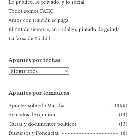
r
Lo público, lo privado, y lo social
:
Todos somos FAHC
Amor con traición se paga
El PRI de siempre, en Hidalgo, pintado de guinda
La farsa de Xóchitl
Apuntes por fechas
A
p
u
Apuntes por temáticas
n
t
Apuntes sobre la Marcha
(366)
e
s
Artículos de opinión
(14)
p
Cartas y documentos políticos
(15)
o
Discursos y Ponencias
(6)