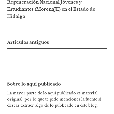
Regeneración Nacional Jóvenes y
Estudiantes (MorenaJE) en el Estado de
Hidalgo
N
Artículos antiguos
a
v
e
g
a
Sobre lo aquí publicado
c
La mayor parte de lo aquí publicado es material
i
original, por lo que te pido menciones la fuente si
ó
deseas extraer algo de lo publicado en éste blog.
n