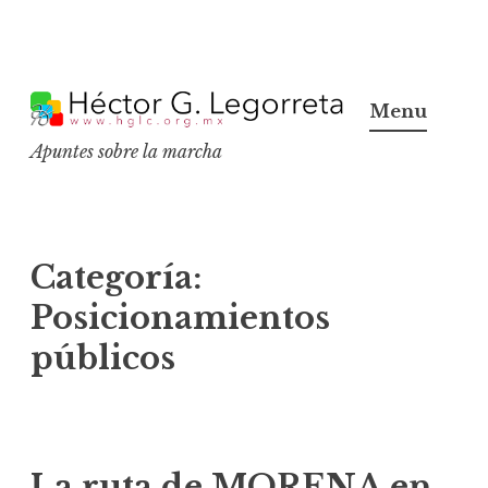
S
k
Menu
i
Apuntes sobre la marcha
p
t
o
c
Categoría:
o
Posicionamientos
n
públicos
t
e
n
t
La ruta de MORENA en