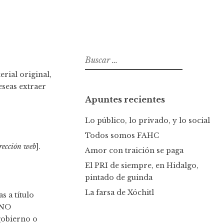
B
u
rial original,
s
eseas extraer
c
Apuntes recientes
a
r
Lo público, lo privado, y lo social
:
Todos somos FAHC
rección web
].
Amor con traición se paga
El PRI de siempre, en Hidalgo,
pintado de guinda
La farsa de Xóchitl
s a título
 NO
gobierno o