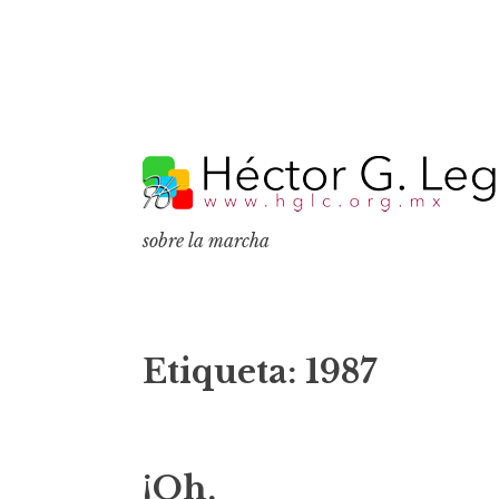
S
k
i
p
sobre la marcha
t
o
c
o
Etiqueta:
1987
n
t
e
¡Oh,
n