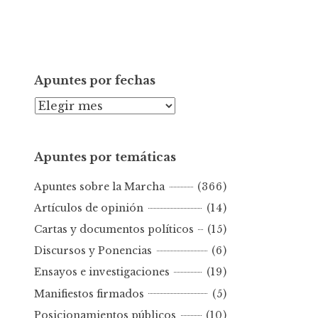
Apuntes por fechas
A
p
u
Apuntes por temáticas
n
t
Apuntes sobre la Marcha
(366)
e
s
Artículos de opinión
(14)
p
Cartas y documentos políticos
(15)
o
Discursos y Ponencias
(6)
r
Ensayos e investigaciones
(19)
f
e
Manifiestos firmados
(5)
c
Posicionamientos públicos
(10)