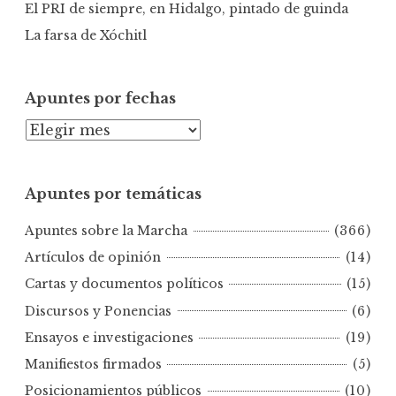
El PRI de siempre, en Hidalgo, pintado de guinda
La farsa de Xóchitl
Apuntes por fechas
A
p
u
Apuntes por temáticas
n
t
Apuntes sobre la Marcha
(366)
e
s
Artículos de opinión
(14)
p
Cartas y documentos políticos
(15)
o
Discursos y Ponencias
(6)
r
Ensayos e investigaciones
(19)
f
e
Manifiestos firmados
(5)
c
Posicionamientos públicos
(10)