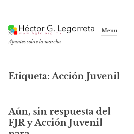
S
k
Menu
i
Apuntes sobre la marcha
p
t
o
c
Etiqueta:
Acción Juvenil
o
n
t
e
Aún, sin respuesta del
n
FJR y Acción Juvenil
t
para