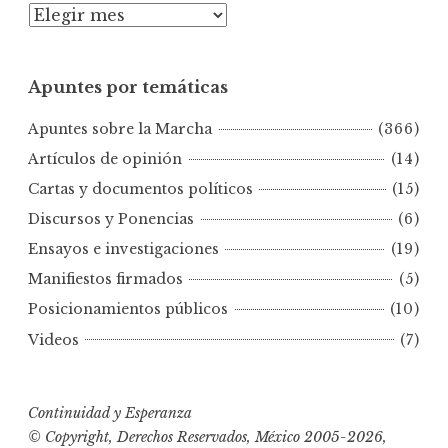
A
p
u
Apuntes por temáticas
n
t
Apuntes sobre la Marcha
(366)
e
s
Artículos de opinión
(14)
p
Cartas y documentos políticos
(15)
o
Discursos y Ponencias
(6)
r
Ensayos e investigaciones
(19)
f
e
Manifiestos firmados
(5)
c
Posicionamientos públicos
(10)
h
Videos
(7)
a
s
Continuidad y Esperanza
© Copyright, Derechos Reservados, México 2005-2026,