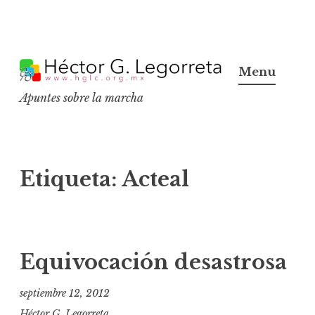
S
k
Menu
i
Apuntes sobre la marcha
p
t
o
c
Etiqueta:
Acteal
o
n
t
e
Equivocación desastrosa
n
t
septiembre 12, 2012
Héctor G. Legorreta