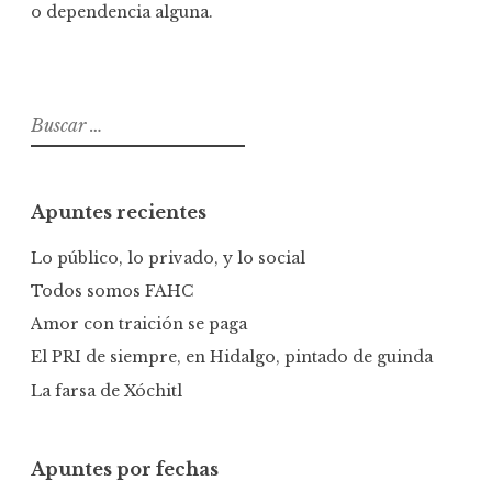
o dependencia alguna.
B
u
s
c
Apuntes recientes
a
r
Lo público, lo privado, y lo social
:
Todos somos FAHC
Amor con traición se paga
El PRI de siempre, en Hidalgo, pintado de guinda
La farsa de Xóchitl
Apuntes por fechas