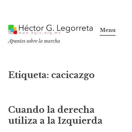
S
k
Menu
i
Apuntes sobre la marcha
p
t
o
c
Etiqueta:
cacicazgo
o
n
t
e
Cuando la derecha
n
utiliza a la Izquierda
t