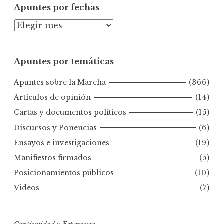
Apuntes por fechas
A
p
u
Apuntes por temáticas
n
t
Apuntes sobre la Marcha
(366)
e
s
Artículos de opinión
(14)
p
Cartas y documentos políticos
(15)
o
Discursos y Ponencias
(6)
r
Ensayos e investigaciones
(19)
f
e
Manifiestos firmados
(5)
c
Posicionamientos públicos
(10)
h
Videos
(7)
a
s