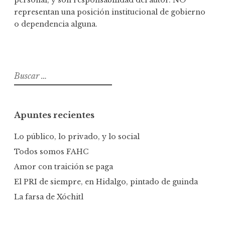
representan una posición institucional de gobierno
o dependencia alguna.
B
u
s
c
Apuntes recientes
a
r
Lo público, lo privado, y lo social
:
Todos somos FAHC
Amor con traición se paga
El PRI de siempre, en Hidalgo, pintado de guinda
La farsa de Xóchitl