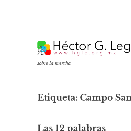
S
k
i
p
sobre la marcha
t
o
c
o
Etiqueta:
Campo San
n
t
e
Las 12 palabras
n