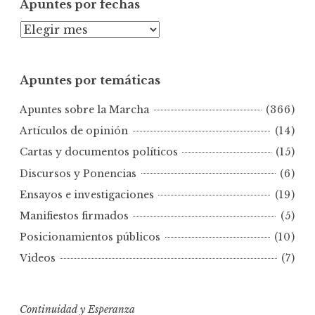
Apuntes por fechas
A
p
u
Apuntes por temáticas
n
t
Apuntes sobre la Marcha
(366)
e
s
Artículos de opinión
(14)
p
Cartas y documentos políticos
(15)
o
Discursos y Ponencias
(6)
r
Ensayos e investigaciones
(19)
f
e
Manifiestos firmados
(5)
c
Posicionamientos públicos
(10)
h
Videos
(7)
a
s
Continuidad y Esperanza