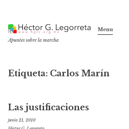
S
k
Menu
i
Apuntes sobre la marcha
p
t
o
c
Etiqueta:
Carlos Marín
o
n
t
e
Las justificaciones
n
t
junio 21, 2010
Héctor G. Legorreta