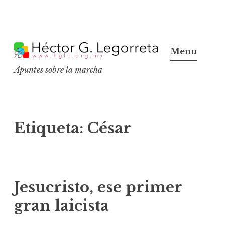
S
k
Menu
i
Apuntes sobre la marcha
p
t
o
c
Etiqueta:
César
o
n
t
e
Jesucristo, ese primer
n
gran laicista
t