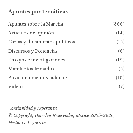
u
Apuntes por temáticas
n
t
Apuntes sobre la Marcha
(366)
e
s
Artículos de opinión
(14)
p
Cartas y documentos políticos
(15)
o
Discursos y Ponencias
(6)
r
Ensayos e investigaciones
(19)
f
e
Manifiestos firmados
(5)
c
Posicionamientos públicos
(10)
h
Videos
(7)
a
s
Continuidad y Esperanza
© Copyright, Derechos Reservados, México 2005-2026,
Héctor G. Legorreta.