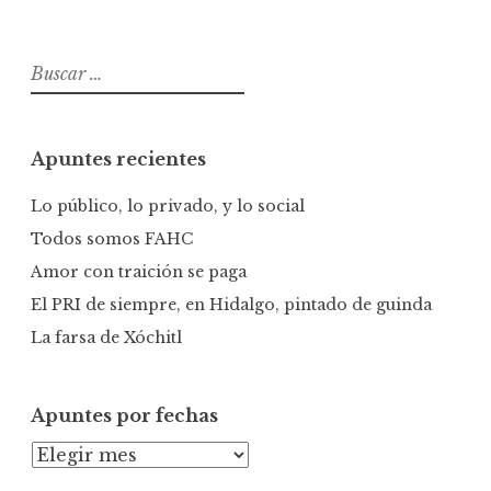
B
u
s
c
Apuntes recientes
a
r
Lo público, lo privado, y lo social
:
Todos somos FAHC
Amor con traición se paga
El PRI de siempre, en Hidalgo, pintado de guinda
La farsa de Xóchitl
Apuntes por fechas
A
p