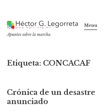
S
k
Menu
i
Apuntes sobre la marcha
p
t
o
c
Etiqueta:
CONCACAF
o
n
t
e
Crónica de un desastre
n
anunciado
t