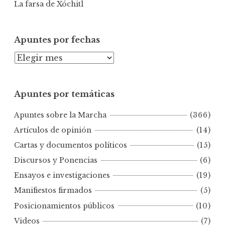
La farsa de Xóchitl
Apuntes por fechas
A
p
u
Apuntes por temáticas
n
t
Apuntes sobre la Marcha
(366)
e
s
Artículos de opinión
(14)
p
Cartas y documentos políticos
(15)
o
Discursos y Ponencias
(6)
r
Ensayos e investigaciones
(19)
f
e
Manifiestos firmados
(5)
c
Posicionamientos públicos
(10)
h
Videos
(7)