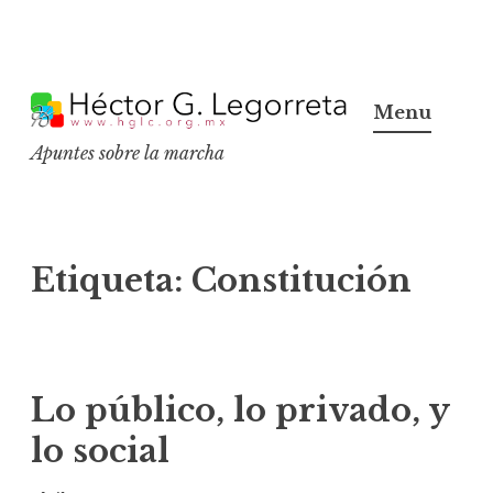
S
k
Menu
i
Apuntes sobre la marcha
p
t
o
c
Etiqueta:
Constitución
o
n
t
e
Lo público, lo privado, y
n
lo social
t