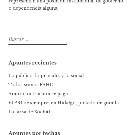
representan una posición institucional de gobierno
o dependencia alguna.
B
u
s
c
Apuntes recientes
a
r
Lo público, lo privado, y lo social
:
Todos somos FAHC
Amor con traición se paga
El PRI de siempre, en Hidalgo, pintado de guinda
La farsa de Xóchitl
Apuntes por fechas