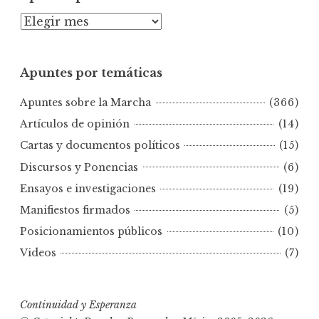
A
p
u
Apuntes por temáticas
n
t
Apuntes sobre la Marcha
(366)
e
s
Artículos de opinión
(14)
p
Cartas y documentos políticos
(15)
o
Discursos y Ponencias
(6)
r
Ensayos e investigaciones
(19)
f
e
Manifiestos firmados
(5)
c
Posicionamientos públicos
(10)
h
Videos
(7)
a
s
Continuidad y Esperanza