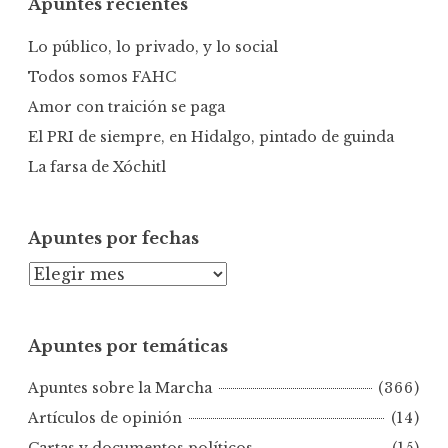
Apuntes recientes
a
r
Lo público, lo privado, y lo social
:
Todos somos FAHC
Amor con traición se paga
El PRI de siempre, en Hidalgo, pintado de guinda
La farsa de Xóchitl
Apuntes por fechas
A
p
u
Apuntes por temáticas
n
t
Apuntes sobre la Marcha
(366)
e
s
Artículos de opinión
(14)
p