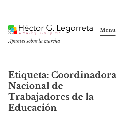
S
k
Menu
i
Apuntes sobre la marcha
p
t
o
c
Etiqueta:
Coordinadora
o
Nacional de
n
Trabajadores de la
t
e
Educación
n
t