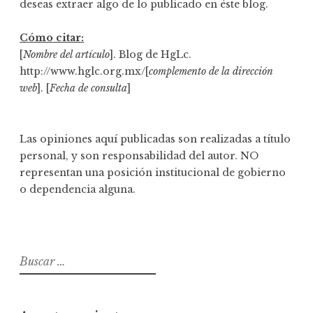
deseas extraer algo de lo publicado en éste blog.
Cómo citar:
[
Nombre del artículo
]. Blog de HgLc.
http://www.hglc.org.mx/[
complemento de la dirección
web
]. [
Fecha de consulta
]
Las opiniones aquí publicadas son realizadas a título
personal, y son responsabilidad del autor. NO
representan una posición institucional de gobierno
o dependencia alguna.
B
u
s
c