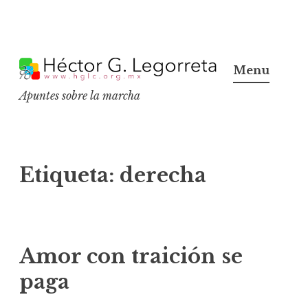
S
k
Menu
i
Apuntes sobre la marcha
p
t
o
c
Etiqueta:
derecha
o
n
t
e
Amor con traición se
n
paga
t