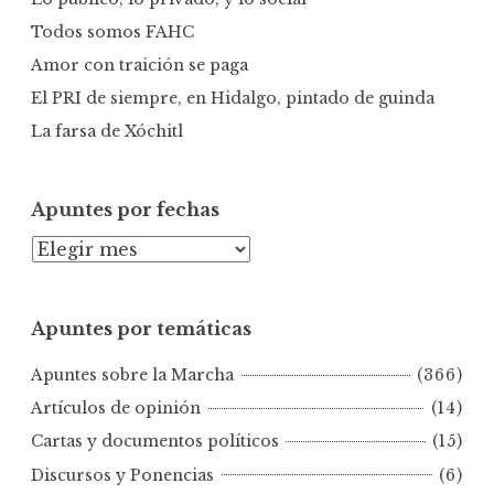
:
Todos somos FAHC
Amor con traición se paga
El PRI de siempre, en Hidalgo, pintado de guinda
La farsa de Xóchitl
Apuntes por fechas
A
p
u
Apuntes por temáticas
n
t
Apuntes sobre la Marcha
(366)
e
s
Artículos de opinión
(14)
p
Cartas y documentos políticos
(15)
o
Discursos y Ponencias
(6)
r