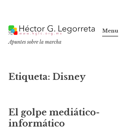
S
k
Menu
i
Apuntes sobre la marcha
p
t
o
c
Etiqueta:
Disney
o
n
t
e
El golpe mediático-
n
informático
t