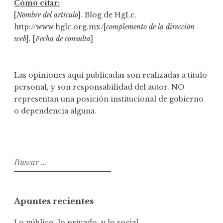
Cómo citar:
[
Nombre del artículo
]. Blog de HgLc.
http://www.hglc.org.mx/[
complemento de la dirección
web
]. [
Fecha de consulta
]
Las opiniones aquí publicadas son realizadas a título
personal, y son responsabilidad del autor. NO
representan una posición institucional de gobierno
o dependencia alguna.
B
u
s
c
Apuntes recientes
a
r
Lo público, lo privado, y lo social