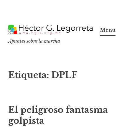
S
k
Menu
i
Apuntes sobre la marcha
p
t
o
c
Etiqueta:
DPLF
o
n
t
e
El peligroso fantasma
n
golpista
t