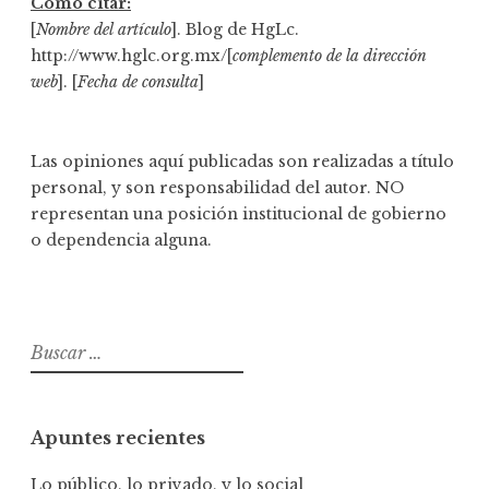
Cómo citar:
[
Nombre del artículo
]. Blog de HgLc.
http://www.hglc.org.mx/[
complemento de la dirección
web
]. [
Fecha de consulta
]
Las opiniones aquí publicadas son realizadas a título
personal, y son responsabilidad del autor. NO
representan una posición institucional de gobierno
o dependencia alguna.
B
u
s
c
Apuntes recientes
a
r
Lo público, lo privado, y lo social