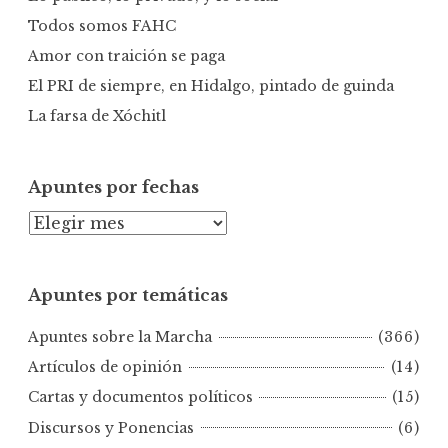
:
Todos somos FAHC
Amor con traición se paga
El PRI de siempre, en Hidalgo, pintado de guinda
La farsa de Xóchitl
Apuntes por fechas
A
p
u
Apuntes por temáticas
n
t
Apuntes sobre la Marcha
(366)
e
s
Artículos de opinión
(14)
p
Cartas y documentos políticos
(15)
o
Discursos y Ponencias
(6)
r