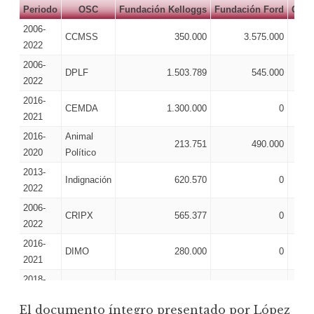
Periodo
OSC
Fundación Kelloggs
Fundación Ford
Clim
2006-
CCMSS
350.000
3.575.000
2022
2006-
DPLF
1.503.789
545.000
2022
2016-
CEMDA
1.300.000
0
2021
2016-
Animal
213.751
490.000
2020
Político
2013-
Indignación
620.570
0
2022
2006-
CRIPX
565.377
0
2022
2016-
DIMO
280.000
0
2021
2018-
MCCI
0
220.000
2020
El documento íntegro presentado por López