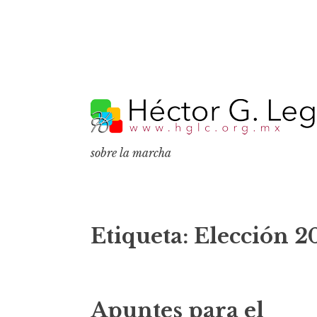
S
k
i
p
sobre la marcha
t
o
c
o
Etiqueta:
Elección 2
n
t
e
Apuntes para el
n