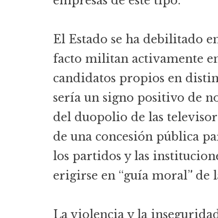
empresas de este tipo.
El Estado se ha debilitado e
facto militan activamente en
candidatos propios en distin
sería un signo positivo de n
del duopolio de las televisor
de una concesión pública par
los partidos y las institucio
erigirse en “guía moral” de l
La violencia y la insegurida