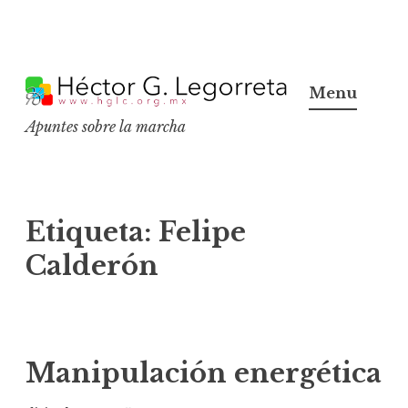
S
k
Menu
i
Apuntes sobre la marcha
p
t
o
c
Etiqueta:
Felipe
o
Calderón
n
t
e
n
Manipulación energética
t