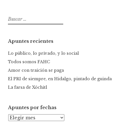
B
u
s
c
Apuntes recientes
a
r
Lo público, lo privado, y lo social
:
Todos somos FAHC
Amor con traición se paga
El PRI de siempre, en Hidalgo, pintado de guinda
La farsa de Xóchitl
Apuntes por fechas
A
p