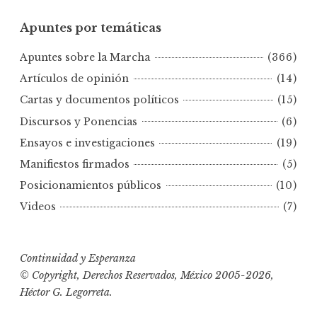
u
Apuntes por temáticas
n
t
Apuntes sobre la Marcha
(366)
e
s
Artículos de opinión
(14)
p
Cartas y documentos políticos
(15)
o
Discursos y Ponencias
(6)
r
Ensayos e investigaciones
(19)
f
e
Manifiestos firmados
(5)
c
Posicionamientos públicos
(10)
h
Videos
(7)
a
s
Continuidad y Esperanza
© Copyright, Derechos Reservados, México 2005-2026,
Héctor G. Legorreta.