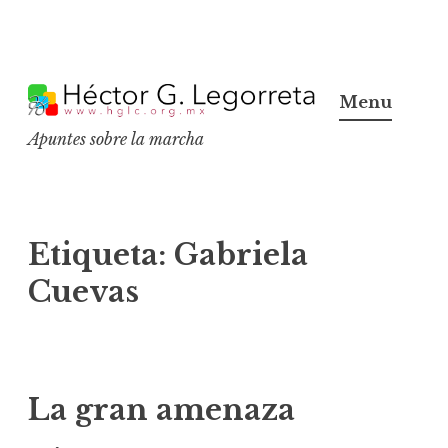
S
k
Menu
i
Apuntes sobre la marcha
p
t
o
c
Etiqueta:
Gabriela
o
Cuevas
n
t
e
n
La gran amenaza
t