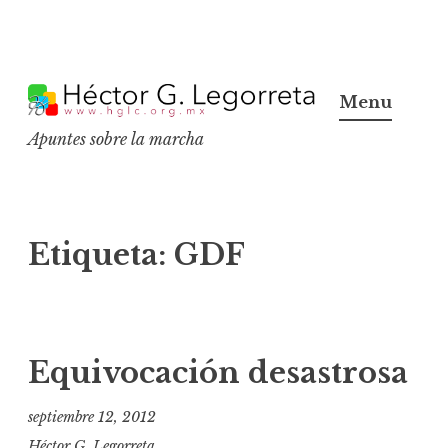
S
k
Menu
i
Apuntes sobre la marcha
p
t
o
c
Etiqueta:
GDF
o
n
t
e
Equivocación desastrosa
n
t
septiembre 12, 2012
Héctor G. Legorreta