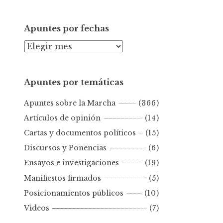
Apuntes por fechas
A
p
u
Apuntes por temáticas
n
t
Apuntes sobre la Marcha
(366)
e
s
Artículos de opinión
(14)
p
Cartas y documentos políticos
(15)
o
Discursos y Ponencias
(6)
r
Ensayos e investigaciones
(19)
f
e
Manifiestos firmados
(5)
c
Posicionamientos públicos
(10)
h
Videos
(7)
a