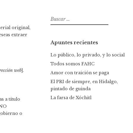
B
u
rial original,
s
eseas extraer
c
Apuntes recientes
a
r
Lo público, lo privado, y lo social
:
Todos somos FAHC
rección web
].
Amor con traición se paga
El PRI de siempre, en Hidalgo,
pintado de guinda
La farsa de Xóchitl
s a título
 NO
gobierno o