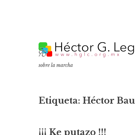
S
k
i
p
sobre la marcha
t
o
c
o
Etiqueta:
Héctor Bau
n
t
e
¡¡¡ Ke putazo !!!
n