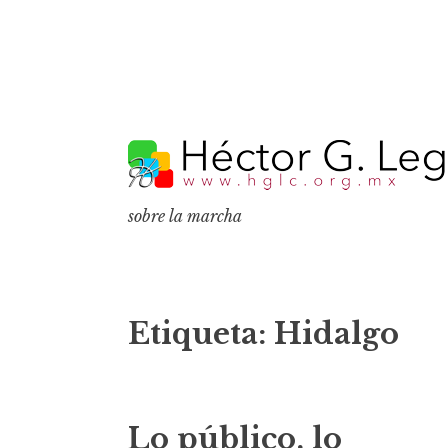
S
k
i
p
sobre la marcha
t
o
c
o
Etiqueta:
Hidalgo
n
t
e
Lo público, lo
n