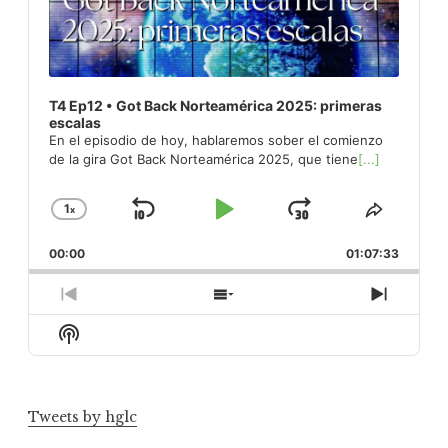
T4 Ep12 • Got Back Norteamérica 2025: primeras
escalas
En el episodio de hoy, hablaremos sober el comienzo
de la gira Got Back Norteamérica 2025, que tiene
[...]
1
x
Skip
Play
Jump
Change
Share
Playback
This
Backward
Pause
Forward
00:00
Rate
01:07:33
Episod
Previous
Show
Next
Episode
Episodes
Episod
Show
List
Podcast
Information
Tweets by hglc