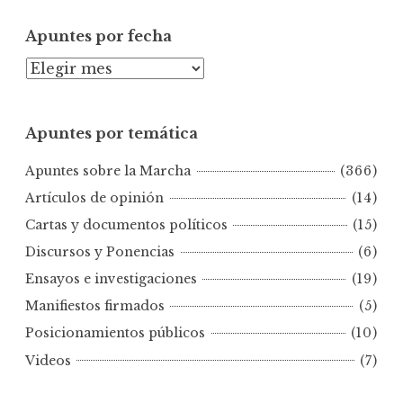
Apuntes por fecha
A
p
u
Apuntes por temática
n
t
Apuntes sobre la Marcha
(366)
e
s
Artículos de opinión
(14)
p
Cartas y documentos políticos
(15)
o
Discursos y Ponencias
(6)
r
Ensayos e investigaciones
(19)
f
e
Manifiestos firmados
(5)
c
Posicionamientos públicos
(10)
h
Videos
(7)
a