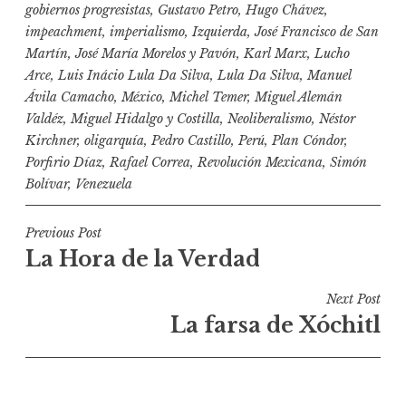
gobiernos progresistas
,
Gustavo Petro
,
Hugo Chávez
,
impeachment
,
imperialismo
,
Izquierda
,
José Francisco de San
Martín
,
José María Morelos y Pavón
,
Karl Marx
,
Lucho
Arce
,
Luis Inácio Lula Da Silva
,
Lula Da Silva
,
Manuel
Ávila Camacho
,
México
,
Michel Temer
,
Miguel Alemán
Valdéz
,
Miguel Hidalgo y Costilla
,
Neoliberalismo
,
Néstor
Kirchner
,
oligarquía
,
Pedro Castillo
,
Perú
,
Plan Cóndor
,
Porfirio Díaz
,
Rafael Correa
,
Revolución Mexicana
,
Simón
Bolívar
,
Venezuela
N
Previous Post
La Hora de la Verdad
a
v
Next Post
e
La farsa de Xóchitl
g
a
c