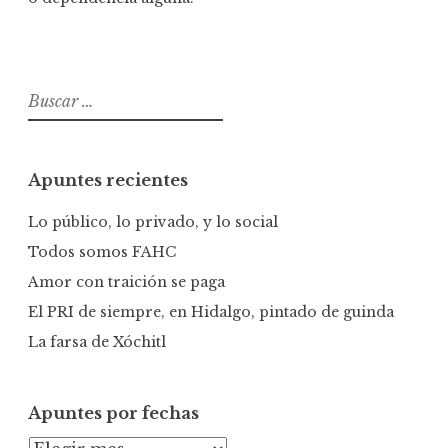
B
u
s
c
Apuntes recientes
a
r
Lo público, lo privado, y lo social
:
Todos somos FAHC
Amor con traición se paga
El PRI de siempre, en Hidalgo, pintado de guinda
La farsa de Xóchitl
Apuntes por fechas