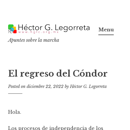
S
k
Menu
i
Apuntes sobre la marcha
p
t
o
c
El regreso del Cóndor
o
n
Posted on
diciembre 22, 2022
by
Héctor G. Legorreta
t
e
n
Hola.
t
Los procesos de independencia de los