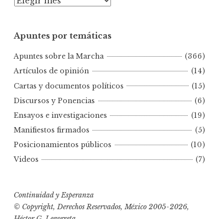
A
p
u
Apuntes por temáticas
n
t
Apuntes sobre la Marcha
(366)
e
s
Artículos de opinión
(14)
p
Cartas y documentos políticos
(15)
o
Discursos y Ponencias
(6)
r
Ensayos e investigaciones
(19)
f
e
Manifiestos firmados
(5)
c
Posicionamientos públicos
(10)
h
Videos
(7)
a
s
Continuidad y Esperanza
© Copyright, Derechos Reservados, México 2005-2026,
Héctor G. Legorreta.