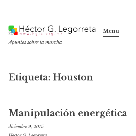
S
k
Menu
i
Apuntes sobre la marcha
p
t
o
c
Etiqueta:
Houston
o
n
t
e
Manipulación energética
n
t
diciembre 9, 2015
Héctor G. Legorreta