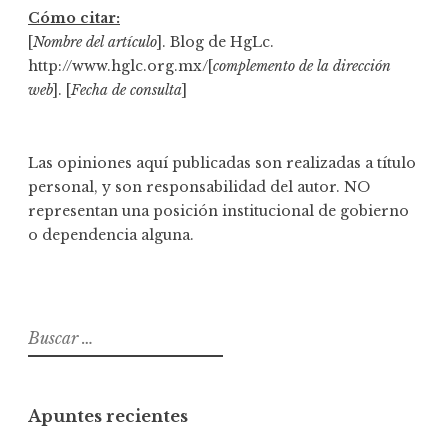
Cómo citar:
[
Nombre del artículo
]. Blog de HgLc.
http://www.hglc.org.mx/[
complemento de la dirección
web
]. [
Fecha de consulta
]
Las opiniones aquí publicadas son realizadas a título
personal, y son responsabilidad del autor. NO
representan una posición institucional de gobierno
o dependencia alguna.
B
u
s
c
Apuntes recientes
a