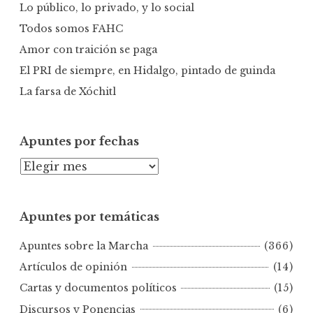
r
Lo público, lo privado, y lo social
:
Todos somos FAHC
Amor con traición se paga
El PRI de siempre, en Hidalgo, pintado de guinda
La farsa de Xóchitl
Apuntes por fechas
A
p
u
Apuntes por temáticas
n
t
Apuntes sobre la Marcha
(366)
e
s
Artículos de opinión
(14)
p
Cartas y documentos políticos
(15)
o
Discursos y Ponencias
(6)