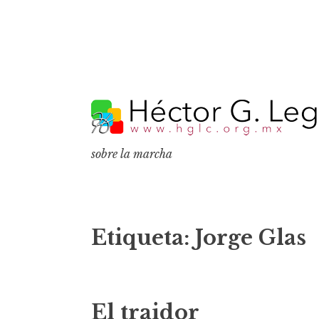
S
k
i
p
sobre la marcha
t
o
c
o
Etiqueta:
Jorge Glas
n
t
e
El traidor
n