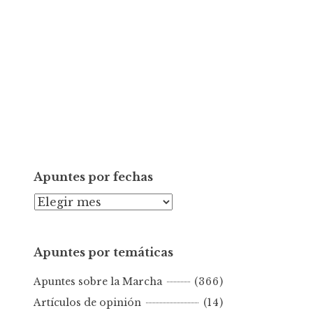
Apuntes por fechas
A
p
u
Apuntes por temáticas
n
t
Apuntes sobre la Marcha
(366)
e
s
Artículos de opinión
(14)