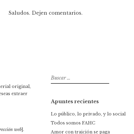
Saludos. Dejen comentarios.
B
u
rial original,
s
eseas extraer
c
Apuntes recientes
a
r
Lo público, lo privado, y lo social
:
Todos somos FAHC
rección web
].
Amor con traición se paga