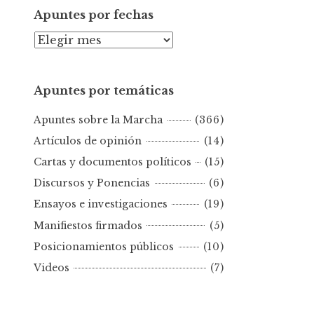
Apuntes por fechas
A
p
u
Apuntes por temáticas
n
t
Apuntes sobre la Marcha
(366)
e
s
Artículos de opinión
(14)
p
Cartas y documentos políticos
(15)
o
Discursos y Ponencias
(6)
r
Ensayos e investigaciones
(19)
f
e
Manifiestos firmados
(5)
c
Posicionamientos públicos
(10)
h
Videos
(7)
a
s