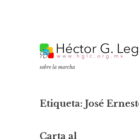
S
k
i
p
sobre la marcha
t
o
c
o
Etiqueta:
José Ernes
n
t
e
Carta al
n