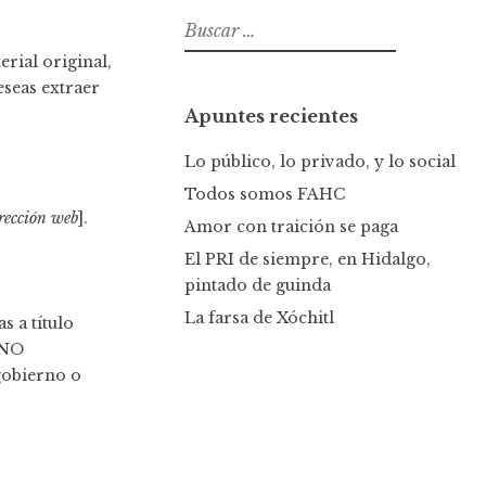
B
u
rial original,
s
eseas extraer
c
Apuntes recientes
a
r
Lo público, lo privado, y lo social
:
Todos somos FAHC
rección web
].
Amor con traición se paga
El PRI de siempre, en Hidalgo,
pintado de guinda
La farsa de Xóchitl
s a título
 NO
gobierno o