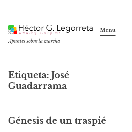
S
k
Menu
i
Apuntes sobre la marcha
p
t
o
c
Etiqueta:
José
o
Guadarrama
n
t
e
n
Génesis de un traspié
t