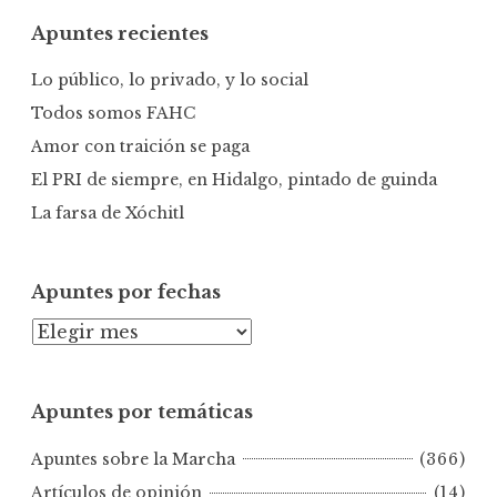
c
Apuntes recientes
a
r
Lo público, lo privado, y lo social
:
Todos somos FAHC
Amor con traición se paga
El PRI de siempre, en Hidalgo, pintado de guinda
La farsa de Xóchitl
Apuntes por fechas
A
p
u
Apuntes por temáticas
n
t
Apuntes sobre la Marcha
(366)
e
s
Artículos de opinión
(14)