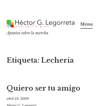
S
k
Menu
i
Apuntes sobre la marcha
p
t
o
c
Etiqueta:
Lechería
o
n
t
e
Quiero ser tu amigo
n
t
abril 19, 2009
Héctor G. Legorreta