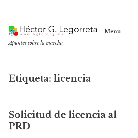
S
k
Menu
i
Apuntes sobre la marcha
p
t
o
c
Etiqueta:
licencia
o
n
t
e
Solicitud de licencia al
n
PRD
t