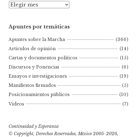
A
p
u
Apuntes por temáticas
n
t
Apuntes sobre la Marcha
(366)
e
s
Artículos de opinión
(14)
p
Cartas y documentos políticos
(15)
o
Discursos y Ponencias
(6)
r
Ensayos e investigaciones
(19)
f
e
Manifiestos firmados
(5)
c
Posicionamientos públicos
(10)
h
Videos
(7)
a
s
Continuidad y Esperanza
© Copyright, Derechos Reservados, México 2005-2026,