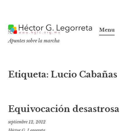
S
k
Menu
i
Apuntes sobre la marcha
p
t
o
c
Etiqueta:
Lucio Cabañas
o
n
t
e
Equivocación desastrosa
n
t
septiembre 12, 2012
Héctor G. Legorreta