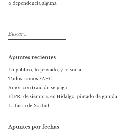
o dependencia alguna.
B
u
s
c
Apuntes recientes
a
r
Lo público, lo privado, y lo social
:
Todos somos FAHC
Amor con traición se paga
El PRI de siempre, en Hidalgo, pintado de guinda
La farsa de Xóchitl
Apuntes por fechas