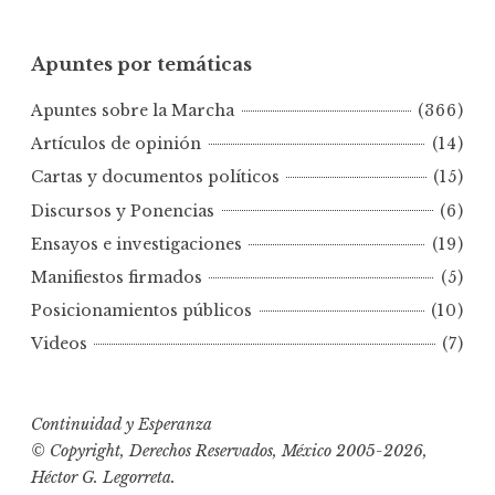
p
u
Apuntes por temáticas
n
t
Apuntes sobre la Marcha
(366)
e
s
Artículos de opinión
(14)
p
Cartas y documentos políticos
(15)
o
Discursos y Ponencias
(6)
r
Ensayos e investigaciones
(19)
f
e
Manifiestos firmados
(5)
c
Posicionamientos públicos
(10)
h
Videos
(7)
a
s
Continuidad y Esperanza
© Copyright, Derechos Reservados, México 2005-2026,
Héctor G. Legorreta.