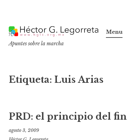
S
k
Menu
i
Apuntes sobre la marcha
p
t
o
c
Etiqueta:
Luis Arias
o
n
t
e
PRD: el principio del fin
n
t
agosto 3, 2009
Héctor G. Legorreta