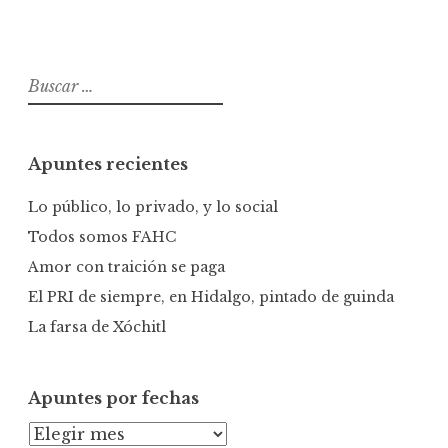
B
u
s
c
Apuntes recientes
a
r
Lo público, lo privado, y lo social
:
Todos somos FAHC
Amor con traición se paga
El PRI de siempre, en Hidalgo, pintado de guinda
La farsa de Xóchitl
Apuntes por fechas
A