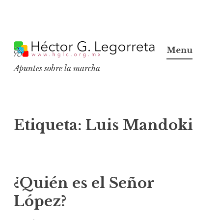
S
k
Menu
i
Apuntes sobre la marcha
p
t
o
c
Etiqueta:
Luis Mandoki
o
n
t
e
¿Quién es el Señor
n
López?
t