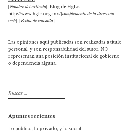
[
Nombre del artículo
]. Blog de HgLc.
http://www.hglc.org.mx/[
complemento de la dirección
web
]. [
Fecha de consulta
]
Las opiniones aquí publicadas son realizadas a título
personal, y son responsabilidad del autor. NO
representan una posición institucional de gobierno
o dependencia alguna.
B
u
s
c
Apuntes recientes
a
r
Lo público, lo privado, y lo social