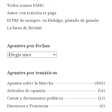
:
Todos somos FAHC
Amor con traición se paga
El PRI de siempre, en Hidalgo, pintado de guinda
La farsa de Xóchitl
Apuntes por fechas
A
p
u
Apuntes por temáticas
n
t
Apuntes sobre la Marcha
(366)
e
s
Artículos de opinión
(14)
p
Cartas y documentos políticos
(15)
o
Discursos y Ponencias
(6)
r