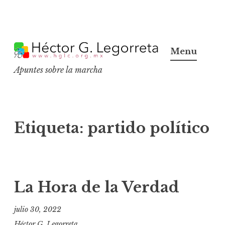
S
k
Menu
i
Apuntes sobre la marcha
p
t
o
c
Etiqueta:
partido político
o
n
t
e
La Hora de la Verdad
n
t
julio 30, 2022
Héctor G. Legorreta