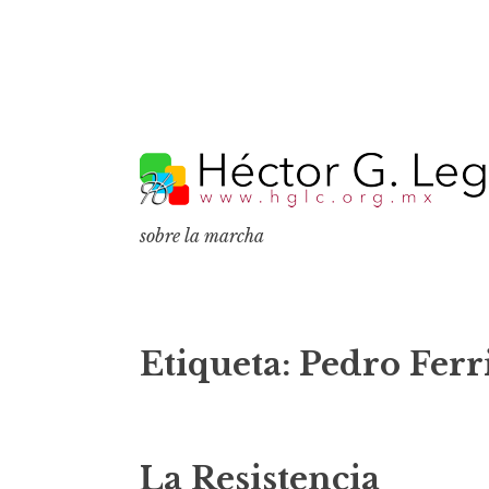
S
k
i
p
sobre la marcha
t
o
c
o
Etiqueta:
Pedro Ferr
n
t
e
La Resistencia
n