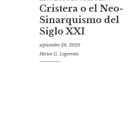
t
Cristera o el Neo-
Sinarquismo del
Siglo XXI
septiembre 26, 2020
Héctor G. Legorreta