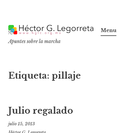
S
k
Menu
i
Apuntes sobre la marcha
p
t
o
c
Etiqueta:
pillaje
o
n
t
e
Julio regalado
n
t
julio 15, 2013
Héctor G. Legorreta