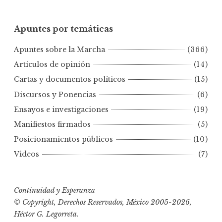
p
u
Apuntes por temáticas
n
t
Apuntes sobre la Marcha
(366)
e
s
Artículos de opinión
(14)
p
Cartas y documentos políticos
(15)
o
Discursos y Ponencias
(6)
r
Ensayos e investigaciones
(19)
f
e
Manifiestos firmados
(5)
c
Posicionamientos públicos
(10)
h
Videos
(7)
a
s
Continuidad y Esperanza
© Copyright, Derechos Reservados, México 2005-2026,
Héctor G. Legorreta.