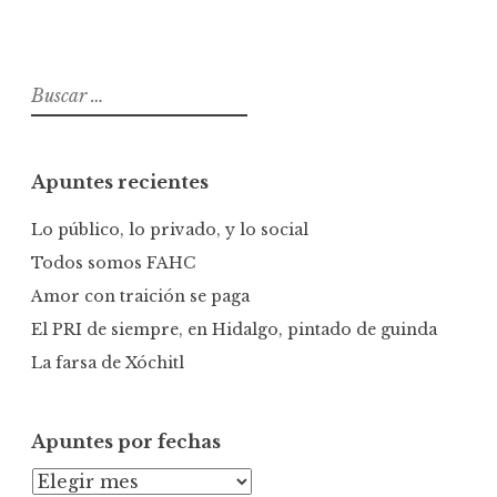
B
u
s
c
Apuntes recientes
a
r
Lo público, lo privado, y lo social
:
Todos somos FAHC
Amor con traición se paga
El PRI de siempre, en Hidalgo, pintado de guinda
La farsa de Xóchitl
Apuntes por fechas
A