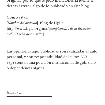
original, por lo que te pido menciones la fuente si
deseas extraer algo de lo publicado en éste blog.
Cómo citar:
[
Nombre del artículo
]. Blog de HgLc.
http://www.hglc.org.mx/[
complemento de la dirección
web
]. [
Fecha de consulta
]
Las opiniones aquí publicadas son realizadas a título
personal, y son responsabilidad del autor. NO
representan una posición institucional de gobierno
o dependencia alguna.
B
u
s