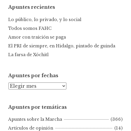
c
Apuntes recientes
a
r
Lo público, lo privado, y lo social
:
Todos somos FAHC
Amor con traición se paga
El PRI de siempre, en Hidalgo, pintado de guinda
La farsa de Xóchitl
Apuntes por fechas
A
p
u
Apuntes por temáticas
n
t
Apuntes sobre la Marcha
(366)
e
s
Artículos de opinión
(14)