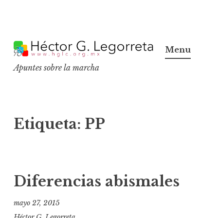
S
k
Menu
i
Apuntes sobre la marcha
p
t
o
c
Etiqueta:
PP
o
n
t
e
Diferencias abismales
n
t
mayo 27, 2015
Héctor G. Legorreta