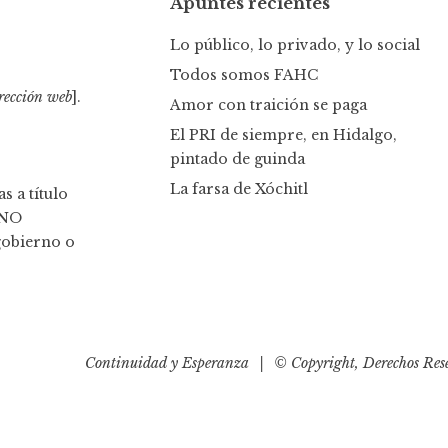
Apuntes recientes
a
r
Lo público, lo privado, y lo social
:
Todos somos FAHC
rección web
].
Amor con traición se paga
El PRI de siempre, en Hidalgo,
pintado de guinda
La farsa de Xóchitl
s a título
 NO
gobierno o
Continuidad y Esperanza
|
© Copyright, Derechos Res