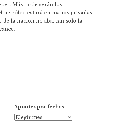
epec. Más tarde serán los
el petróleo estará en manos privadas
e de la nación no abarcan sólo la
lcance.
Apuntes por fechas
A
p