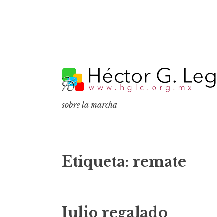
S
k
i
p
sobre la marcha
t
o
c
o
Etiqueta:
remate
n
t
e
Julio regalado
n