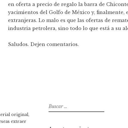
en oferta a precio de regalo la barra de Chicont
yacimientos del Golfo de México y, finalmente, 
extranjeras. Lo malo es que las ofertas de remat
industria petrolera, sino todo lo que está a su a
Saludos. Dejen comentarios.
B
u
rial original,
s
eseas extraer
c