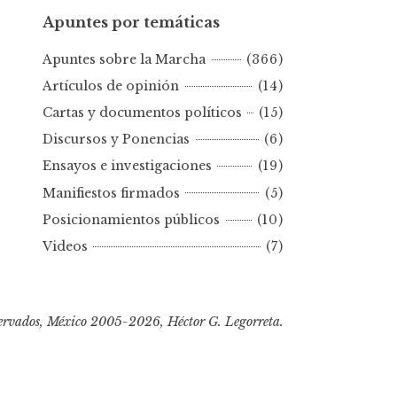
u
Apuntes por temáticas
n
t
Apuntes sobre la Marcha
(366)
e
s
Artículos de opinión
(14)
p
Cartas y documentos políticos
(15)
o
Discursos y Ponencias
(6)
r
Ensayos e investigaciones
(19)
f
e
Manifiestos firmados
(5)
c
Posicionamientos públicos
(10)
h
Videos
(7)
a
s
ervados, México 2005-2026, Héctor G. Legorreta.