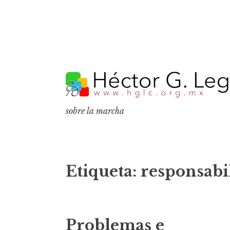
S
k
i
p
sobre la marcha
t
o
c
o
Etiqueta:
responsabi
n
t
e
Problemas e
n