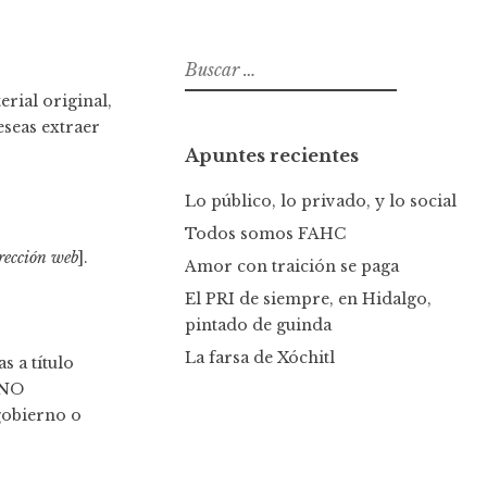
B
u
rial original,
s
eseas extraer
c
Apuntes recientes
a
r
Lo público, lo privado, y lo social
:
Todos somos FAHC
rección web
].
Amor con traición se paga
El PRI de siempre, en Hidalgo,
pintado de guinda
La farsa de Xóchitl
s a título
 NO
gobierno o