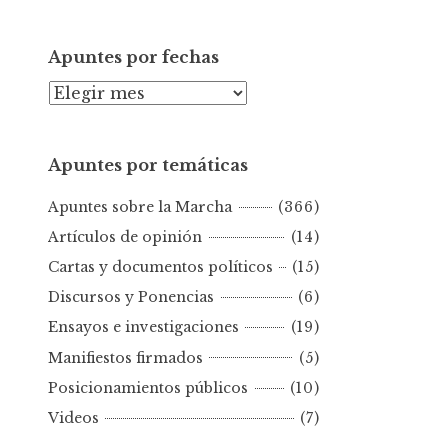
Apuntes por fechas
A
p
u
Apuntes por temáticas
n
t
Apuntes sobre la Marcha
(366)
e
s
Artículos de opinión
(14)
p
Cartas y documentos políticos
(15)
o
Discursos y Ponencias
(6)
r
Ensayos e investigaciones
(19)
f
e
Manifiestos firmados
(5)
c
Posicionamientos públicos
(10)
h
Videos
(7)
a