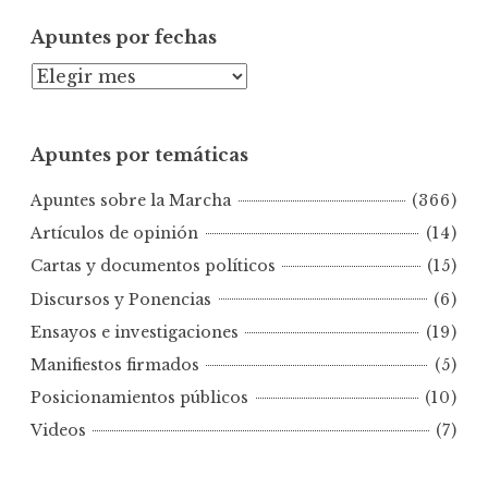
Apuntes por fechas
A
p
u
Apuntes por temáticas
n
t
Apuntes sobre la Marcha
(366)
e
s
Artículos de opinión
(14)
p
Cartas y documentos políticos
(15)
o
Discursos y Ponencias
(6)
r
Ensayos e investigaciones
(19)
f
e
Manifiestos firmados
(5)
c
Posicionamientos públicos
(10)
h
Videos
(7)
a
s