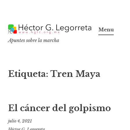
S
k
Menu
i
Apuntes sobre la marcha
p
t
o
c
Etiqueta:
Tren Maya
o
n
t
e
El cáncer del golpismo
n
t
julio 4, 2021
Héctor G. Legorreta