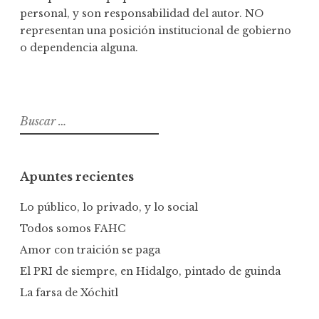
personal, y son responsabilidad del autor. NO
representan una posición institucional de gobierno
o dependencia alguna.
B
u
s
c
Apuntes recientes
a
r
Lo público, lo privado, y lo social
:
Todos somos FAHC
Amor con traición se paga
El PRI de siempre, en Hidalgo, pintado de guinda
La farsa de Xóchitl