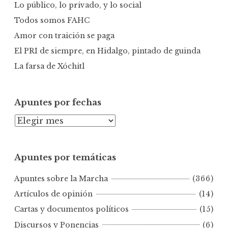
r
Lo público, lo privado, y lo social
:
Todos somos FAHC
Amor con traición se paga
El PRI de siempre, en Hidalgo, pintado de guinda
La farsa de Xóchitl
Apuntes por fechas
A
p
u
Apuntes por temáticas
n
t
Apuntes sobre la Marcha
(366)
e
s
Artículos de opinión
(14)
p
Cartas y documentos políticos
(15)
o
Discursos y Ponencias
(6)