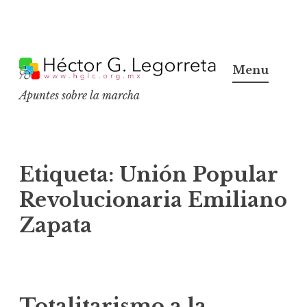
S
k
Menu
i
Apuntes sobre la marcha
p
t
o
c
Etiqueta:
Unión Popular
o
Revolucionaria Emiliano
n
Zapata
t
e
n
t
Totalitarismo a la