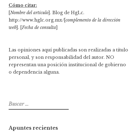
Cómo citar:
[
Nombre del artículo
]. Blog de HgLc.
http://www.hglc.org.mx/[
complemento de la dirección
web
]. [
Fecha de consulta
]
Las opiniones aquí publicadas son realizadas a título
personal, y son responsabilidad del autor. NO
representan una posición institucional de gobierno
o dependencia alguna.
B
u
s
c
Apuntes recientes
a