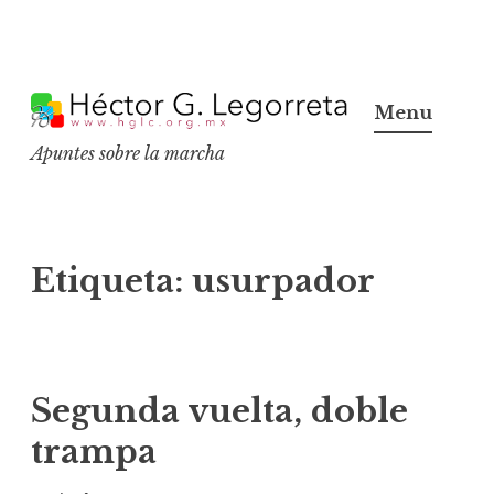
S
k
Menu
i
Apuntes sobre la marcha
p
t
o
c
Etiqueta:
usurpador
o
n
t
e
Segunda vuelta, doble
n
trampa
t