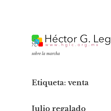
S
k
i
p
sobre la marcha
t
o
c
o
Etiqueta:
venta
n
t
e
Julio regalado
n