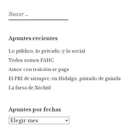
B
u
s
c
Apuntes recientes
a
r
Lo público, lo privado, y lo social
:
Todos somos FAHC
Amor con traición se paga
El PRI de siempre, en Hidalgo, pintado de guinda
La farsa de Xóchitl
Apuntes por fechas
A
p
u