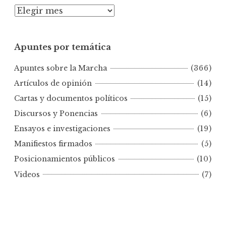
A
p
u
Apuntes por temática
n
t
Apuntes sobre la Marcha
(366)
e
s
Artículos de opinión
(14)
p
Cartas y documentos políticos
(15)
o
Discursos y Ponencias
(6)
r
Ensayos e investigaciones
(19)
f
e
Manifiestos firmados
(5)
c
Posicionamientos públicos
(10)
h
Videos
(7)
a