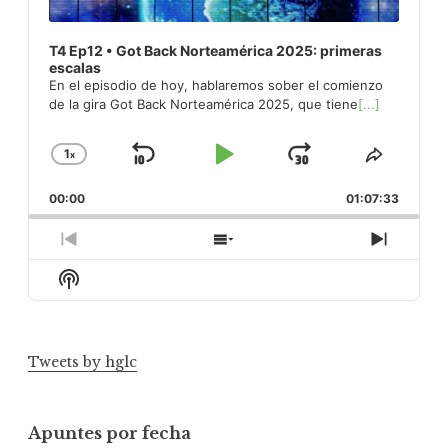
T4 Ep12 • Got Back Norteamérica 2025: primeras
escalas
En el episodio de hoy, hablaremos sober el comienzo
de la gira Got Back Norteamérica 2025, que tiene
[...]
1
x
Skip
Play
Jump
Change
Share
Playback
This
Backward
Pause
Forward
00:00
Rate
01:07:33
Episod
Previous
Show
Next
Episode
Episodes
Episod
Show
List
Podcast
Information
Tweets by hglc
Apuntes por fecha