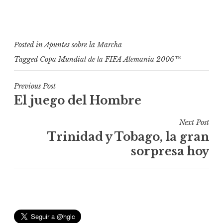
Posted in
Apuntes sobre la Marcha
Tagged
Copa Mundial de la FIFA Alemania 2006™
N
Previous Post
El juego del Hombre
a
v
Next Post
e
Trinidad y Tobago, la gran
g
sorpresa hoy
a
c
i
ó
n