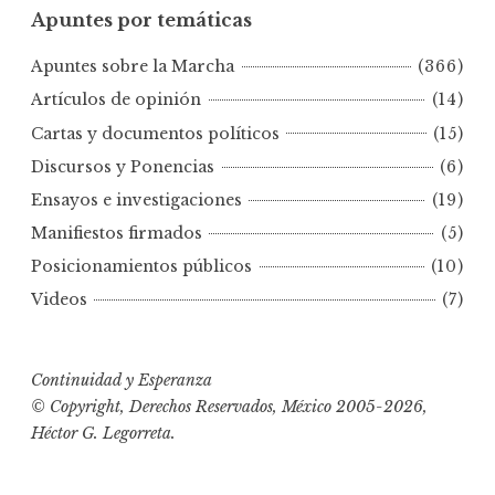
Apuntes por temáticas
n
t
Apuntes sobre la Marcha
(366)
e
s
Artículos de opinión
(14)
p
Cartas y documentos políticos
(15)
o
Discursos y Ponencias
(6)
r
Ensayos e investigaciones
(19)
f
e
Manifiestos firmados
(5)
c
Posicionamientos públicos
(10)
h
Videos
(7)
a
s
Continuidad y Esperanza
© Copyright, Derechos Reservados, México 2005-2026,
Héctor G. Legorreta.