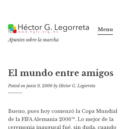
S
k
Menu
i
Apuntes sobre la marcha
p
t
o
c
El mundo entre amigos
o
n
Posted on
junio 9, 2006
by
Héctor G. Legorreta
t
e
n
Bueno, pues hoy comenzó la Copa Mundial
t
de la FIFA Alemania 2006™. Lo mejor de la
ceremonia inaugural fué, sin duda, cuando