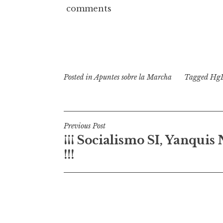
comments
Posted in
Apuntes sobre la Marcha
Tagged
Hg
N
Previous Post
¡¡¡ Socialismo SI, Yanquis
a
!!!
v
e
g
a