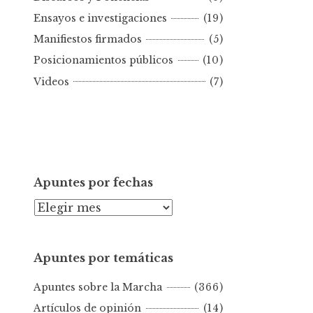
r
Ensayos e investigaciones
(19)
f
e
Manifiestos firmados
(5)
c
Posicionamientos públicos
(10)
h
Videos
(7)
a
Apuntes por fechas
A
p
u
Apuntes por temáticas
n
t
Apuntes sobre la Marcha
(366)
e
s
Artículos de opinión
(14)