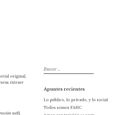
B
u
rial original,
s
eseas extraer
c
Apuntes recientes
a
r
Lo público, lo privado, y lo social
:
Todos somos FAHC
rección web
].