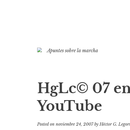
S
k
Apuntes sobre la marcha
i
p
t
o
HgLc© 07 en
c
o
YouTube
n
t
e
Posted on
noviembre 24, 2007
by
Héctor G. Legor
n