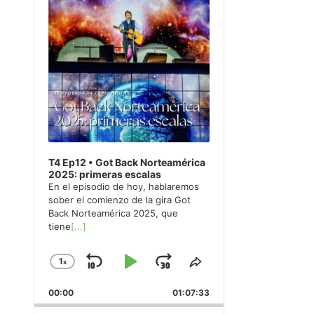
T4 Ep12 • Got Back Norteamérica
2025: primeras escalas
En el episodio de hoy, hablaremos
sober el comienzo de la gira Got
Back Norteamérica 2025, que
tiene
[...]
1
x
Skip
Play
Jump
Change
Share
Playback
This
Backward
Pause
Forward
00:00
Rate
01:07:33
Episode