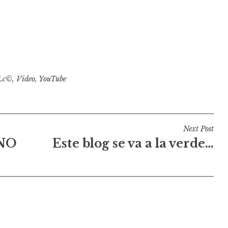
Lc©
,
Video
,
YouTube
Next Post
 NO
Este blog se va a la verde…