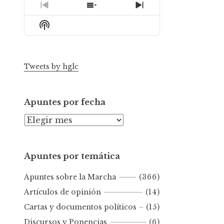
Previous
Show
Next
Episode
Episodes
Episode
Show
List
Podcast
Information
Tweets by hglc
Apuntes por fecha
A
p
u
Apuntes por temática
n
t
Apuntes sobre la Marcha
(366)
e
s
Artículos de opinión
(14)
p
Cartas y documentos políticos
(15)
o
Discursos y Ponencias
(6)