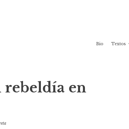
Bio
Textos
 rebeldía en
reta