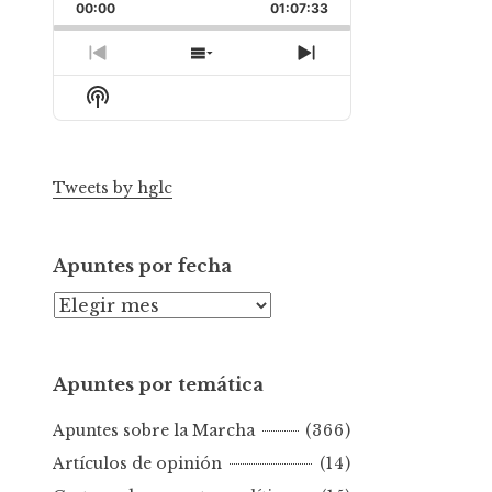
Backward
Pause
Forward
00:00
Rate
01:07:33
Episode
Previous
Show
Next
Episode
Episodes
Episode
Show
List
Podcast
Information
Tweets by hglc
Apuntes por fecha
A
p
u
Apuntes por temática
n
t
Apuntes sobre la Marcha
(366)
e
s
Artículos de opinión
(14)
p