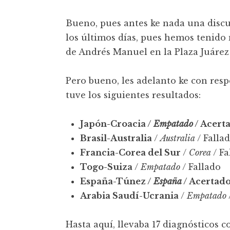
t
Bueno, pues antes ke nada una disc
los últimos días, pues hemos tenid
de Andrés Manuel en la Plaza Juárez
Pero bueno, les adelanto ke con resp
tuve los siguientes resultados:
Japón-Croacia /
Empatado
/ Acert
Brasil-Australia
/
Australia
/ Falla
Francia-Corea del Sur
/
Corea
/ Fa
Togo-Suiza
/
Empatado
/ Fallado
España-Túnez /
España
/ Acertad
Arabia Saudí-Ucrania
/
Empatado
Hasta aquí, llevaba 17 diagnósticos c