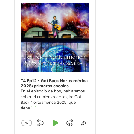
Player
T4 Ep12 • Got Back Norteamérica
2025: primeras escalas
En el episodio de hoy, hablaremos
sober el comienzo de la gira Got
Back Norteamérica 2025, que
tiene
[...]
1
x
Skip
Play
Jump
Change
Share
Playback
This