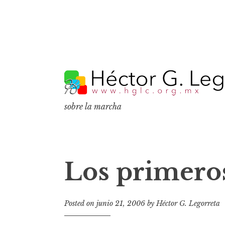
S
k
i
p
sobre la marcha
t
o
c
o
Los primeros
n
t
e
Posted on
junio 21, 2006
by
Héctor G. Legorreta
n