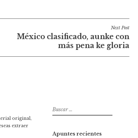
Next Post
México clasificado, aunke con
más pena ke gloria
B
u
rial original,
s
eseas extraer
c
Apuntes recientes
a