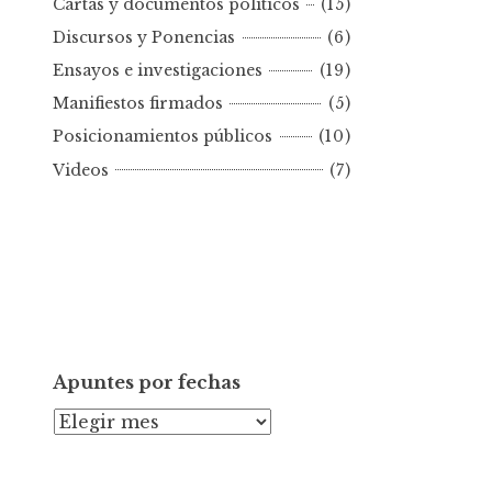
Cartas y documentos políticos
(15)
o
Discursos y Ponencias
(6)
r
Ensayos e investigaciones
(19)
f
e
Manifiestos firmados
(5)
c
Posicionamientos públicos
(10)
h
Videos
(7)
a
Apuntes por fechas
A
p
u