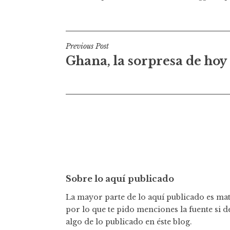
N
Previous Post
Ghana, la sorpresa de hoy
a
v
e
g
a
c
Sobre lo aquí publicado
i
La mayor parte de lo aquí publicado es mate
ó
por lo que te pido menciones la fuente si d
n
algo de lo publicado en éste blog.